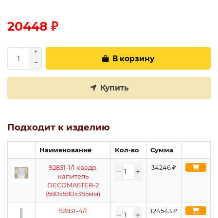
20448 ₽
В корзину
Купить
Подходит к изделию
Наименование
Кол-во
Сумма
92831-1/1 квадр.
34246
₽
капитель
DECOMASTER-2
(580х580х365мм)
92831-4/1
124543
₽