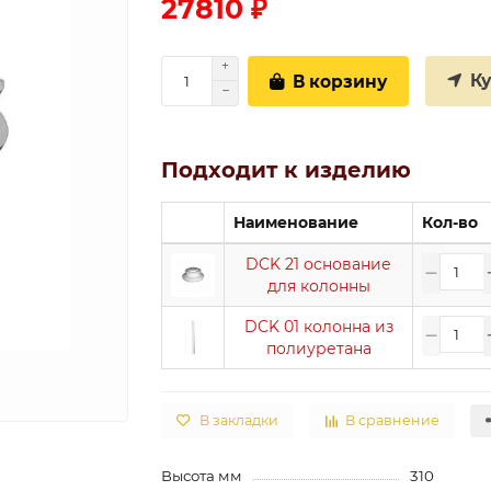
27810 ₽
К
В корзину
Подходит к изделию
Наименование
Кол-во
DCK 21 основание
для колонны
DCK 01 колонна из
полиуретана
В закладки
В сравнение
Высота мм
310