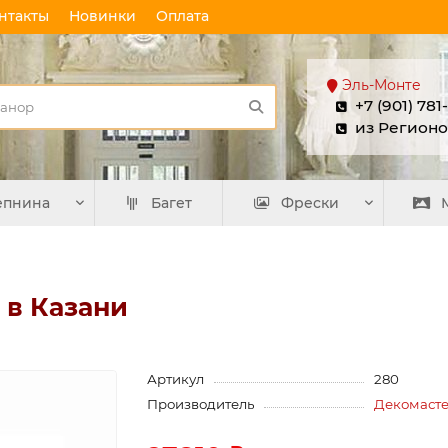
нтакты
Новинки
Оплата
Эль-Монте
+7 (901) 781
из Регионо
епнина
Багет
Фрески
 в Казани
Артикул
280
Производитель
Декомаст