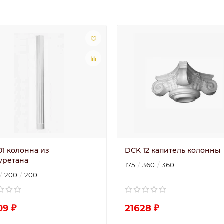
01 колонна из
DCK 12 капитель колонны
уретана
175
360
360
200
200
09 ₽
21628 ₽