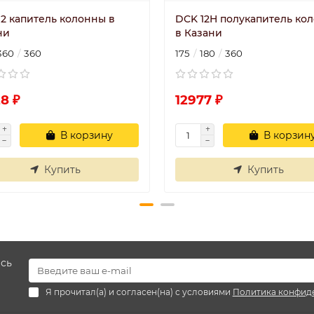
12 капитель колонны в
DCK 12H полукапитель ко
ни
в Казани
360
360
175
180
360
8 ₽
12977 ₽
В корзину
В корзин
Купить
Купить
есь
Я прочитал(а) и согласен(на) с условиями
Политика конфид