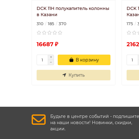
DCK 11H полукапитель колонны
DCK 
в Казани
Каза
310
185
370
175
16687 ₽
2162
В корзину
Купить
Будьте в центре событий - подпишит
на наши новости! Новинки, скидки,
акции.