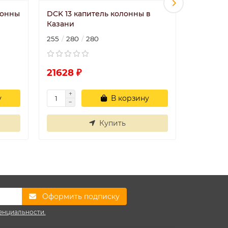
лонны
DCK 13 капитель колонны в
DCK 21 
Казани
в Казан
255
280
280
140
300
21628 ₽
6181 ₽
у
В корзину
Купить
Оформить подписку
енциальности.