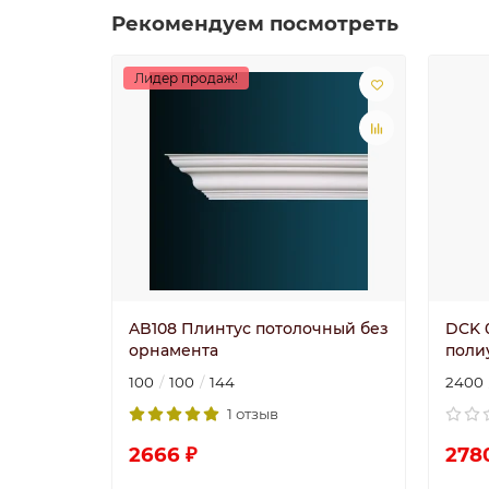
Рекомендуем посмотреть
Лидер продаж!
AB108 Плинтус потолочный без
DCK 
орнамента
поли
100
100
144
2400
1 отзыв
2666 ₽
278