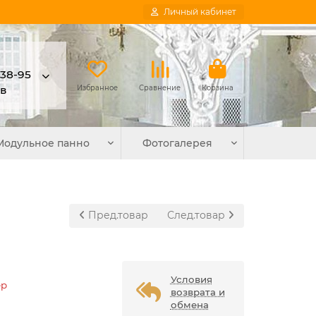
Личный кабинет
-38-95
в
Избранное
Сравнение
Корзина
Модульное панно
Фотогалерея
Пред.товар
След.товар
Условия
ер
возврата и
обмена