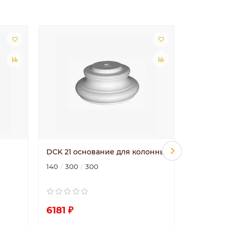
DCK 21 основание для колонны
потолоч
орнамен
140
300
300
65
65
6181 ₽
4639 ₽