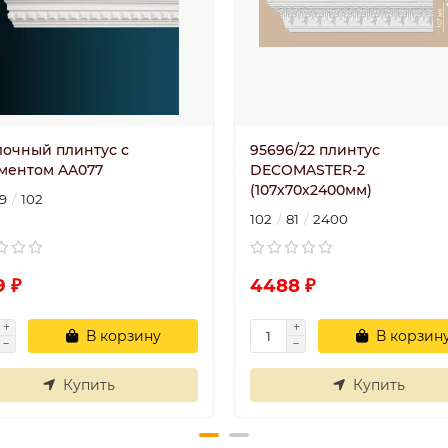
лочный плинтус с
95696/22 плинтус
ментом AA077
DECOMASTER-2
(107х70х2400мм)
9
102
102
81
2400
9 ₽
4488 ₽
В корзину
В корзин
Купить
Купить