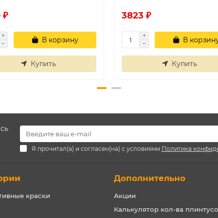
 ₽
3823 ₽
В корзину
В корзин
Купить
Купить
есь
Я прочитал(а) и согласен(на) с условиями
Политика конфид
ории
Дополнительно
тивные краски
Акции
Калькулятор кол-ва плинтус