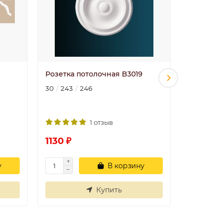
Розетка потолочная B3019
DR 313/1
(740x740
30
243
246
Полиуре
Декомас
1 отзыв
1130 ₽
12681 ₽
у
В корзину
Купить