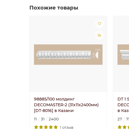
Похожие товары
98885/100 молдинг
DT 1 
DECOMASTER-2 (31х11х2400мм)
DECO
[DT-8016] в Казани
в Ка
11
31
2400
27
7
1 отзыв