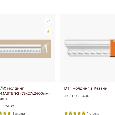
S/40 молдинг
DT 1 молдинг в Казани
MASTER-2 (75х27x2400мм)
37
110
2400
зани
5
2400
1 отзыв
1 отзыв