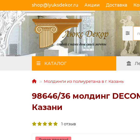
shop@lyuksdekor.ru
Акции
Доставка
Ко
КАТАЛОГ
Л
Молдинги из полиуретана в г. Казань
98646/36 молдинг DECOM
Казани
1 отзыв
Лидер продаж!