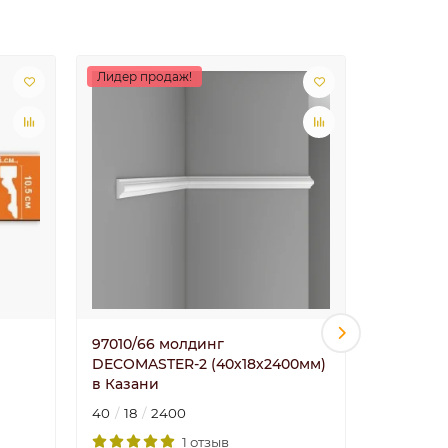
Лидер продаж!
Лидер пр
97010/66 молдинг
97012/15
DECOMASTER-2 (40х18х2400мм)
DECOMAS
в Казани
в Казан
40
18
2400
25
12
2
1 отзыв