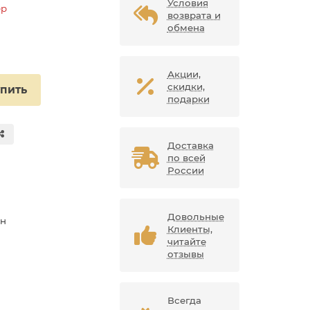
Условия
ер
возврата и
обмена
Акции,
скидки,
упить
подарки
Доставка
по всей
России
Довольные
ан
Клиенты,
читайте
отзывы
Всегда