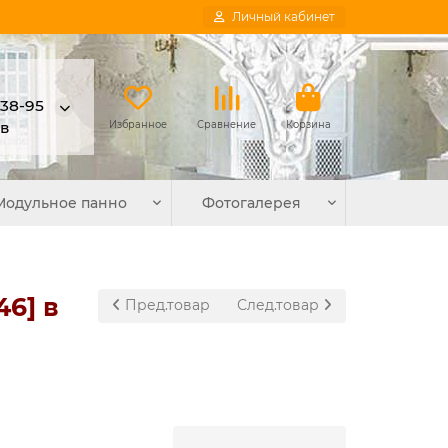
Личный кабинет
-38-95
в
Избранное
Сравнение
Корзина
Модульное панно
Фотогалерея
6] в
Пред.товар
След.товар