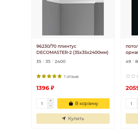
96230/70 плинтус
пото
DECOMASTER-2 (35х35х2400мм)
орна
35
35
2400
49
8
1 отзыв
1396 ₽
205
В корзину
Купить