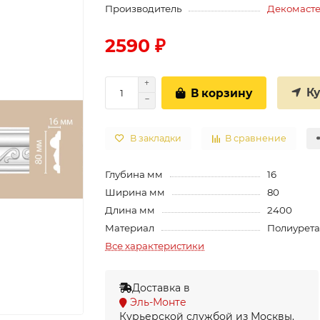
Производитель
Декомаст
2590 ₽
К
В корзину
В закладки
В сравнение
Глубина мм
16
Ширина мм
80
Длина мм
2400
Материал
Полиурет
Все характеристики
Доставка в
Эль-Монте
Курьерской службой из Москвы.