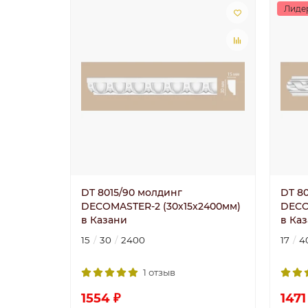
Лиде
DT 8015/90 молдинг
DT 8
DECOMASTER-2 (30х15x2400мм)
DECO
в Казани
в Ка
15
30
2400
17
4
1 отзыв
1554 ₽
1471