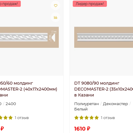
р продаж!
Лидер продаж!
050/60 молдинг
DT 9080/90 молдинг
MASTER-2 (40х17х2400мм)
DECOMASTER-2 (35х10x240
зани
в Казани
0
2400
Полиуретан
Декомастер
Белый
1 отзыв
1 отзыв
 ₽
1610 ₽