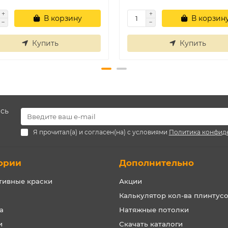
В корзину
В корзин
Купить
Купить
есь
Я прочитал(а) и согласен(на) с условиями
Политика конфид
ории
Дополнительно
тивные краски
Акции
Калькулятор кол-ва плинтус
а
Натяжные потолки
и
Скачать каталоги