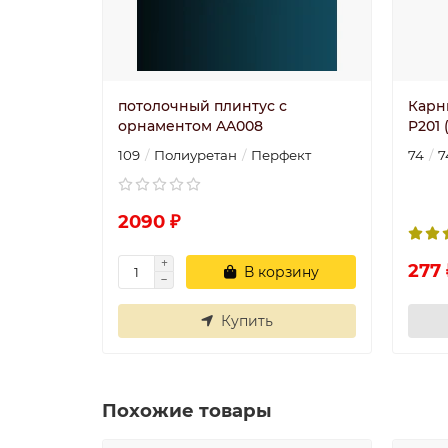
потолочный плинтус с
Карн
орнаментом AA008
P201 
109
Полиуретан
Перфект
74
7
2090 ₽
277 
В корзину
Купить
Похожие товары