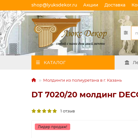
shop@lyuksdekor.ru
Акции
Доставка
Ко
КАТАЛОГ
Л
Молдинги из полиуретана в г. Казань
DT 7020/20 молдинг DECO
1 отзыв
Лидер продаж!