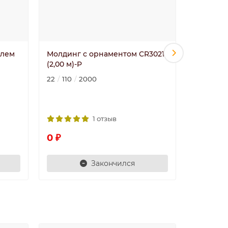
илем
Молдинг с орнаментом CR3021
95348/30
(2,00 м)-P
DECOMAS
22
110
2000
35
35
4377 ₽
1 отзыв
0 ₽
Закончился