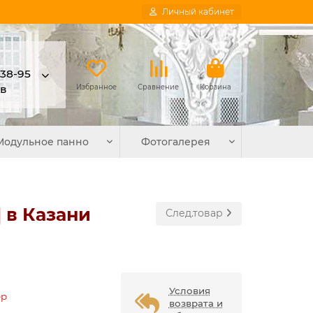
Личный кабинет
-38-95
в
Избранное
Сравнение
Корзина
Модульное панно
Фотогалерея
 в Казани
След.товар
Условия
ер
возврата и