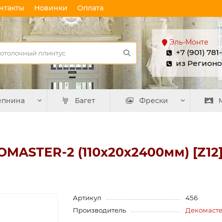
нтакты
Новинки
Оплата
Эль-Монте
+7 (901) 781
из Регионо
епнина
Багет
Фрески
MASTER-2 (110х20x2400мм) [Z12]
Артикул
456
Производитель
Декомаст