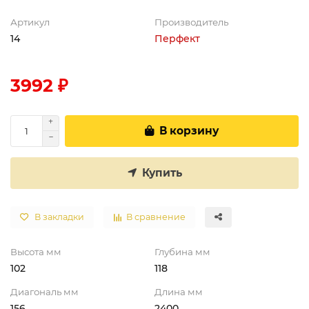
Артикул
Производитель
14
Перфект
3992 ₽
В корзину
Купить
В закладки
В сравнение
Высота мм
Глубина мм
102
118
Диагональ мм
Длина мм
156
2400