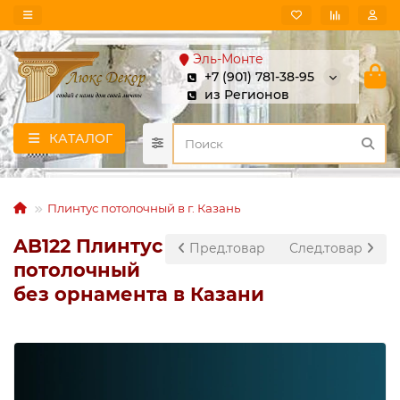
Эль-Монте
+7 (901) 781-38-95
из Регионов
КАТАЛОГ
Плинтус потолочный в г. Казань
AB122 Плинтус
Пред.товар
След.товар
потолочный
без орнамента в Казани