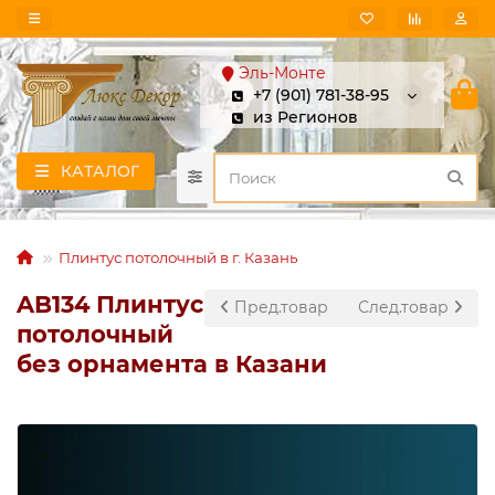
Эль-Монте
+7 (901) 781-38-95
из Регионов
КАТАЛОГ
Плинтус потолочный в г. Казань
AB134 Плинтус
Пред.товар
След.товар
потолочный
без орнамента в Казани