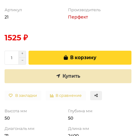
Артикул
Производитель
21
Перфект
1525 ₽
В корзину
Купить
В закладки
В сравнение
Высота мм
Глубина мм
50
50
Диагональ мм
Длина мм
71
2400