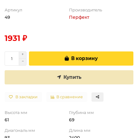
Артикул
Производитель
49
Перфект
1931 ₽
В корзину
Купить
В закладки
В сравнение
Высота мм
Глубина мм
61
69
Диагональ мм
Длина мм
93
2400