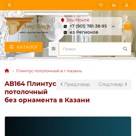
Эль-Монте
+7 (901) 781-38-95
из Регионов
КАТАЛОГ
Плинтус потолочный в г. Казань
AB164 Плинтус
Пред.товар
След.товар
потолочный
без орнамента в Казани