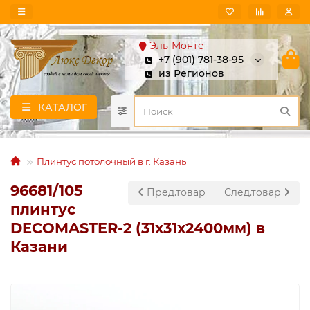
Эль-Монте
+7 (901) 781-38-95
из Регионов
КАТАЛОГ
Плинтус потолочный в г. Казань
96681/105
Пред.товар
След.товар
плинтус
DECOMASTER-2 (31х31х2400мм) в
Казани