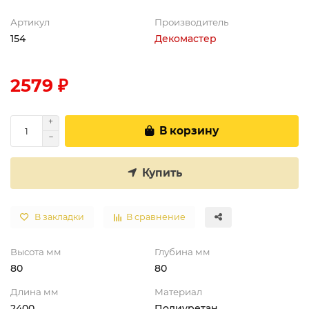
Артикул
Производитель
154
Декомастер
2579 ₽
В корзину
Купить
В закладки
В сравнение
Высота мм
Глубина мм
80
80
Длина мм
Материал
2400
Полиуретан