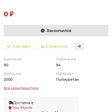
0 ₽
Закончился
В закладки
В сравнение
Высота мм
Глубина мм
90
94
Длина мм
Материал
2000
Полиуретан
Все характеристики
Доставка в
Эль-Монте