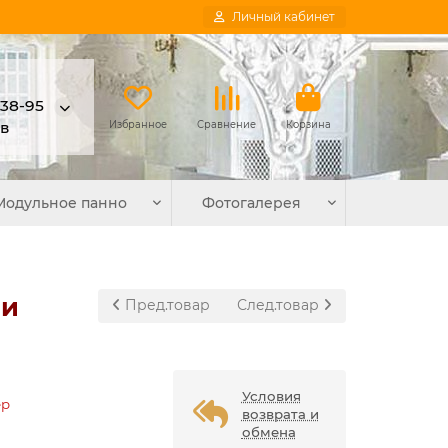
Личный кабинет
-38-95
в
Избранное
Сравнение
Корзина
Модульное панно
Фотогалерея
ни
Пред.товар
След.товар
Условия
ер
возврата и
обмена