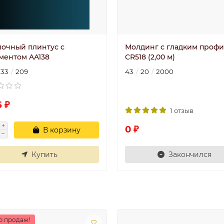
лочный плинтус с
Молдинг с гладким проф
ментом AA138
CR518 (2,00 м)
133
209
43
20
2000
 ₽
1 отзыв
0 ₽
В корзину
Купить
Закончился
р продаж!