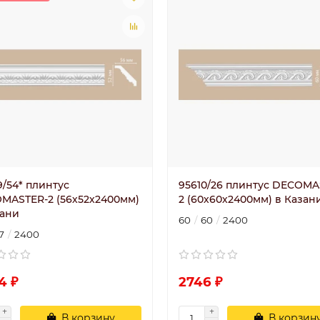
9/54* плинтус
95610/26 плинтус DECOMA
MASTER-2 (56х52х2400мм)
2 (60х60х2400мм) в Казан
зани
60
60
2400
7
2400
4 ₽
2746 ₽
В корзину
В корзин