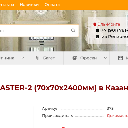
нтакты
Новинки
Оплата
Эль-Монте
+7 (901) 781
из Регионо
епнина
Багет
Фрески
ASTER-2 (70х70х2400мм) в Каза
Артикул
373
Производитель
Декомаст