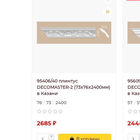
95406/40 плинтус
9560
DECOMASTER-2 (73х76х2400мм)
DECO
в Казани
в Ка
76
73
2400
57
5
2685 ₽
244
В корзину