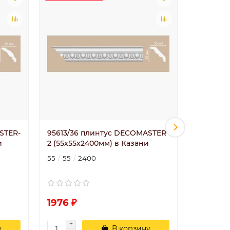
STER-
95613/36 плинтус DECOMASTER-
95614/4
и
2 (55х55х2400мм) в Казани
2 (78х60
55
55
2400
60
78
1976 ₽
2900 ₽
у
В корзину