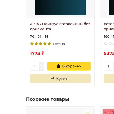
AB143 Плинтус потолочный без
пото
орнамента
орна
76
51
93
160
1 отзыв
1773 ₽
5375
В корзину
Купить
Похожие товары
Лиде