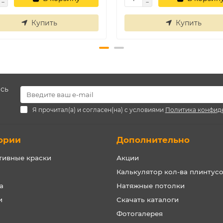
Купить
Купить
есь
Я прочитал(а) и согласен(на) с условиями
Политика конфид
ории
Дополнительно
тивные краски
Акции
Калькулятор кол-ва плинтус
а
Натяжные потолки
и
Скачать каталоги
Фотогалерея