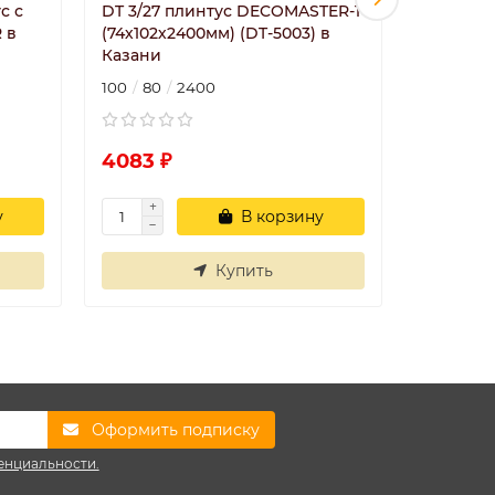
с с
DT 3/27 плинтус DECOMASTER-1
DT 5A ШК
 в
(74х102х2400мм) (DT-5003) в
DECOMAST
Казани
Казани
100
80
2400
128
128
4083 ₽
4379 ₽
у
В корзину
Купить
Оформить подписку
енциальности.