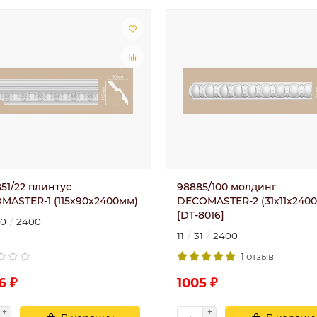
51/22 плинтус
98885/100 молдинг
MASTER-1 (115х90х2400мм)
DECOMASTER-2 (31х11х240
[DT-8016]
90
2400
11
31
2400
1 отзыв
6 ₽
1005 ₽