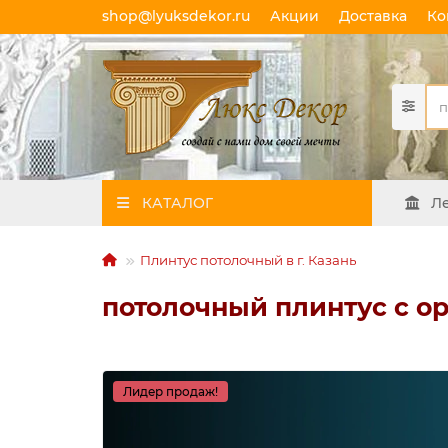
shop@lyuksdekor.ru
Акции
Доставка
Ко
КАТАЛОГ
Л
Плинтус потолочный в г. Казань
потолочный плинтус с о
Лидер продаж!