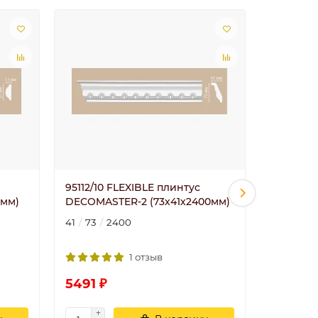
95112/10 FLEXIBLE плинтус
Молдинг 
0мм)
DECOMASTER-2 (73х41х2400мм)
20
8
2
41
73
2400
1 отзыв
5491 ₽
559 ₽