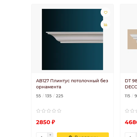
AB127 Плинтус потолочный без
DT 98
орнамента
DECO
55
135
225
115
2850 ₽
468