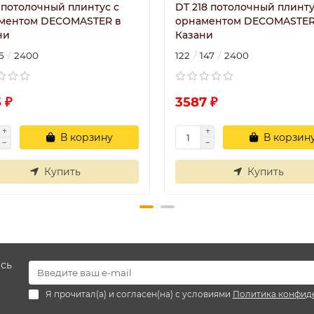
3 потолочный плинтус с
DT 218 потолочный плинту
ментом DECOMASTER в
орнаментом DECOMASTER
ни
Казани
5
2400
122
147
2400
 ₽
3587 ₽
В корзину
В корзин
Купить
Купить
есь
Я прочитал(а) и согласен(на) с условиями
Политика конфид