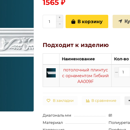
1565 ₽
К
В корзину
Подходит к изделию
Наименование
Кол-во
потолочный плинтус
с орнаментом Гибкий
AA009F
В закладки
В сравнение
Диагональ мм
81
Материал
Полиурет
Коллекция
Перфект