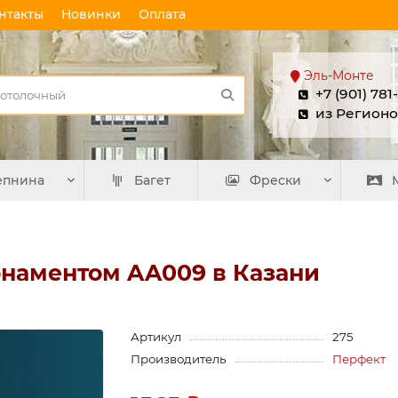
нтакты
Новинки
Оплата
Эль-Монте
+7 (901) 781
из Регионо
епнина
Багет
Фрески
рнаментом AA009 в Казани
Артикул
275
Производитель
Перфект