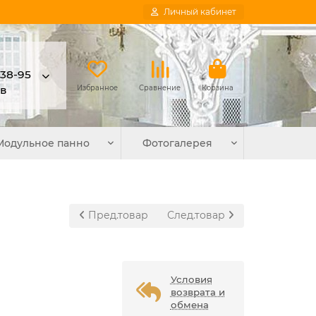
Личный кабинет
-38-95
в
Избранное
Сравнение
Корзина
Модульное панно
Фотогалерея
Пред.товар
След.товар
Условия
возврата и
обмена