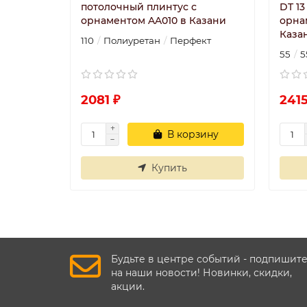
потолочный плинтус с
DT 1
орнаментом AA010 в Казани
орна
Каза
110
Полиуретан
Перфект
55
5
2081 ₽
2415
В корзину
Купить
Будьте в центре событий - подпишит
на наши новости! Новинки, скидки,
акции.