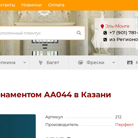
нтакты
Новинки
Оплата
Эль-Монте
+7 (901) 781
из Регионо
епнина
Багет
Фрески
рнаментом AA044 в Казани
Артикул
212
Производитель
Перфект