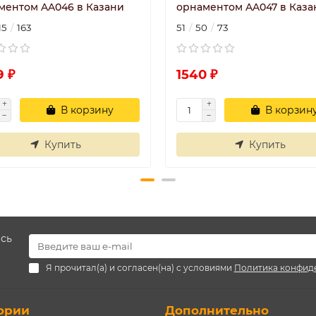
ментом AA046 в Казани
орнаментом AA047 в Каза
15
163
51
50
73
9 ₽
1540 ₽
В корзину
В корзин
Купить
Купить
есь
Я прочитал(а) и согласен(на) с условиями
Политика конфид
ории
Дополнительно