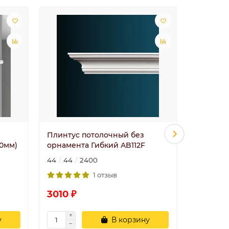
Плинтус потолочный без
122-42/1
0мм)
орнамента Гибкий AB112F
мм)
44
44
2400
72
72
1 отзыв
3010 ₽
2542 ₽
у
В корзину