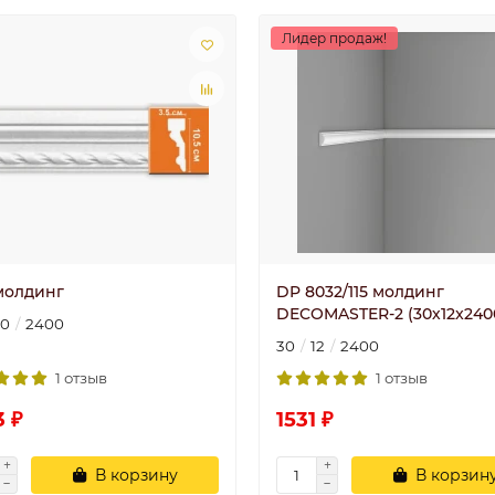
Лидер продаж!
 молдинг
DP 8032/115 молдинг
DECOMASTER-2 (30х12x240
10
2400
30
12
2400
1 отзыв
1 отзыв
3 ₽
1531 ₽
В корзину
В корзин