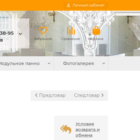
Личный кабинет
-38-95
в
Избранное
Сравнение
Корзина
Модульное панно
Фотогалерея
Пред.товар
След.товар
Условия
возврата и
обмена