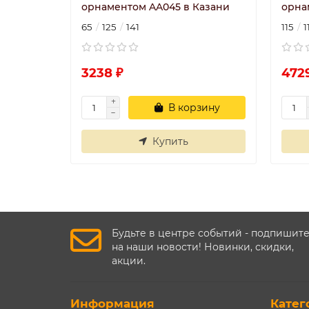
орнаментом AA045 в Казани
орна
65
125
141
115
1
3238 ₽
472
В корзину
Купить
Будьте в центре событий - подпишит
на наши новости! Новинки, скидки,
акции.
Информация
Катег