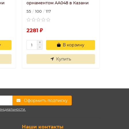
ни
орнаментом AA048 в Казани
орнамен
55
100
117
95
95
2281 ₽
2520 ₽
у
В корзину
Купить
Оформить подписку
енциальности.
Наши контакты