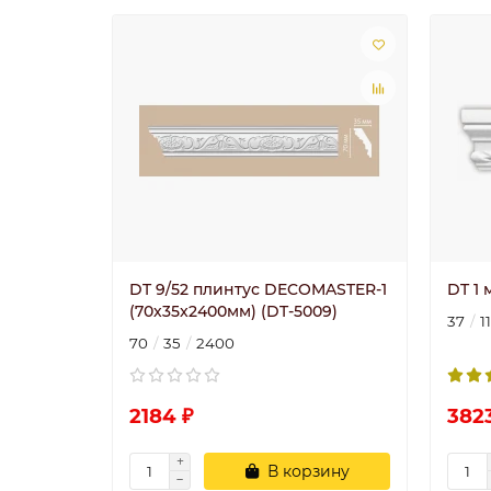
DT 9/52 плинтус DECOMASTER-1
DT 1
(70х35x2400мм) (DT-5009)
37
1
70
35
2400
2184 ₽
382
В корзину