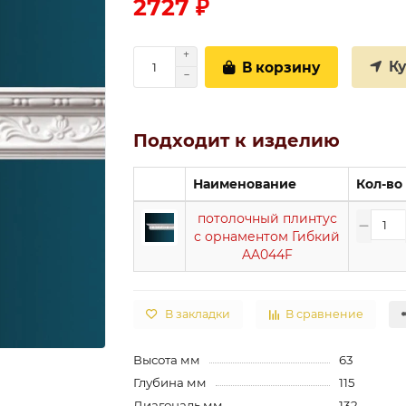
2727 ₽
К
В корзину
Подходит к изделию
Наименование
Кол-во
потолочный плинтус
с орнаментом Гибкий
AA044F
В закладки
В сравнение
Высота мм
63
Глубина мм
115
Диагональ мм
132