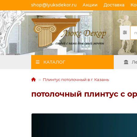
shop@lyuksdekor.ru
Акции
Доставка
Ко
КАТАЛОГ
Л
Плинтус потолочный в г. Казань
потолочный плинтус с о