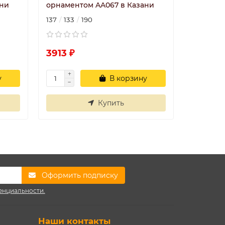
ани
орнаментом AA067 в Казани
орнамен
137
133
190
140
200
3913 ₽
5372 ₽
у
В корзину
Купить
Оформить подписку
енциальности.
Наши контакты