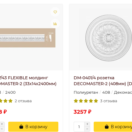
7/43 FLEXIBLE молдинг
DM-0401/4 розетка
MASTER-2 (33х14х2400мм)
DECOMASTER-2 (408мм) [D
3
2400
Полиуретан
408
Декомас
2 отзыва
3 отзыва
8 ₽
3257 ₽
В корзину
В корзин