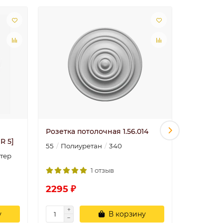
Розетка потолочная 1.56.014
Молдинг
R 5]
55
Полиуретан
340
80
14
тер
1 отзыв
2295 ₽
3319 ₽
у
В корзину