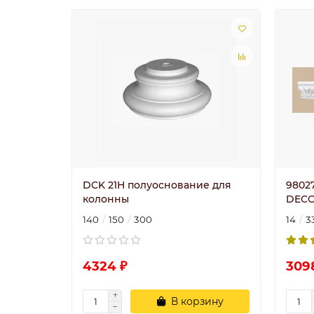
DCK 21H полуоснование для
9802
колонны
DECO
140
150
300
14
3
4324 ₽
309
В корзину