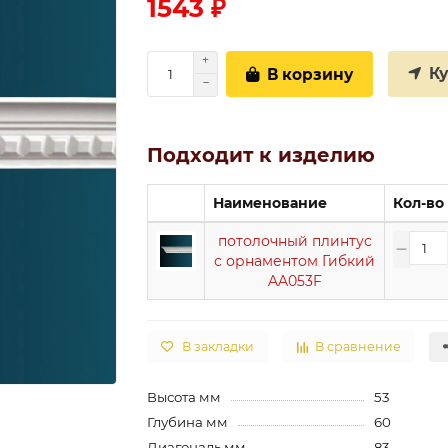
1543 ₽
К
В корзину
Подходит к изделию
Наименование
Кол-во
потолочный плинтус
с орнаментом Гибкий
AA053F
В закладки
В сравнение
Высота мм
53
Глубина мм
60
Диагональ мм
83