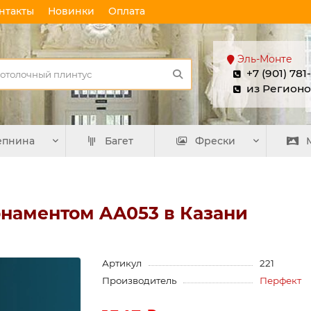
нтакты
Новинки
Оплата
Эль-Монте
+7 (901) 781
из Регионо
епнина
Багет
Фрески
рнаментом AA053 в Казани
Артикул
221
Производитель
Перфект