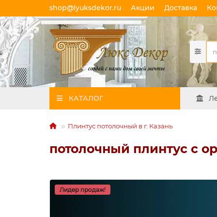
shop@lyuksdekor.ru
Акции
Доставка
Ко
КАТАЛОГ
Л
Плинтус потолочный в г. Казань
потолочный плинтус с о
Лидер продаж!