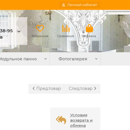
Личный кабинет
-38-95
в
Избранное
Сравнение
Корзина
Модульное панно
Фотогалерея
Пред.товар
След.товар
Условия
возврата и
обмена