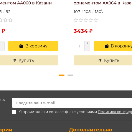
ментом AA060 в Казани
орнаментом AA064 в Каз
5
92
107
105
150\
 ₽
3434 ₽
В корзину
В корзин
Купить
Купить
есь
Я прочитал(а) и согласен(на) с условиями
Политика конфид
ории
Дополнительно