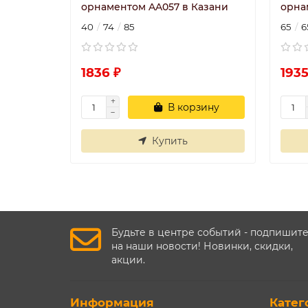
орнаментом AA057 в Казани
орна
40
74
85
65
6
1836 ₽
1935
В корзину
Купить
Будьте в центре событий - подпишит
на наши новости! Новинки, скидки,
акции.
Информация
Катег