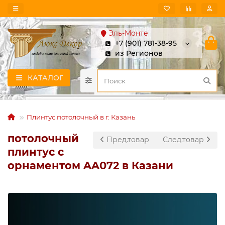
Эль-Монте
+7 (901) 781-38-95
из Регионов
КАТАЛОГ
Плинтус потолочный в г. Казань
потолочный
Пред.товар
След.товар
плинтус с
орнаментом AA072 в Казани