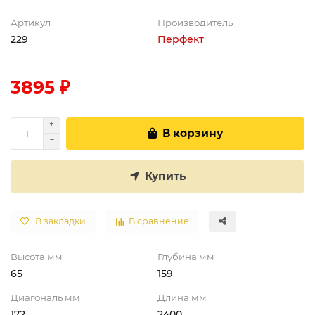
Артикул
Производитель
229
Перфект
3895 ₽
В корзину
Купить
В закладки
В сравнение
Высота мм
Глубина мм
65
159
Диагональ мм
Длина мм
172
2400