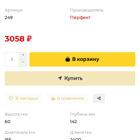
Артикул
Производитель
249
Перфект
3058 ₽
В корзину
Купить
В закладки
В сравнение
Высота мм
Глубина мм
60
142
Диагональ мм
Длина мм
155
2400