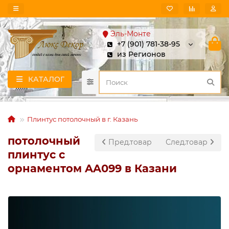
Эль-Монте
+7 (901) 781-38-95
из Регионов
КАТАЛОГ
Плинтус потолочный в г. Казань
потолочный
Пред.товар
След.товар
плинтус с
орнаментом AA099 в Казани