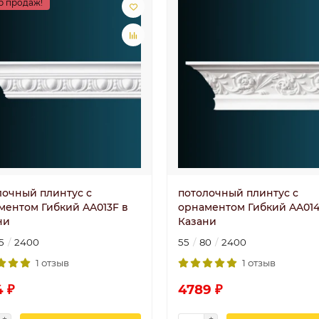
р продаж!
лочный плинтус с
потолочный плинтус с
ментом Гибкий AA013F в
орнаментом Гибкий AA014
ни
Казани
5
2400
55
80
2400
1 отзыв
1 отзыв
4 ₽
4789 ₽