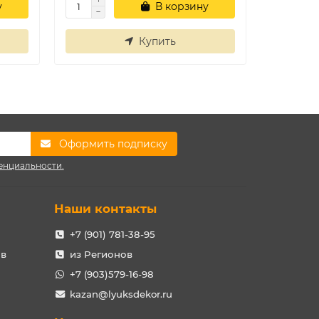
у
В корзину
Купить
Оформить подписку
енциальности.
Наши контакты
+7 (901) 781-38-95
ов
из Регионов
+7 (903)579-16-98
kazan@lyuksdekor.ru