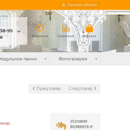
Личный кабинет
-38-95
в
Избранное
Сравнение
Корзина
Модульное панно
Фотогалерея
Пред.товар
След.товар
Условия
Декор
возврата и