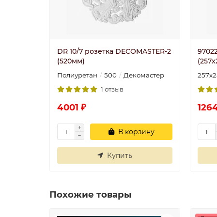
DR 10/7 розетка DECOMASTER-2
9702
(520мм)
(257х
Полиуретан
500
Декомастер
257х
1 отзыв
4001 ₽
1264
В корзину
Купить
Похожие товары