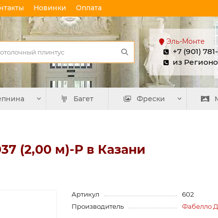
нтакты
Новинки
Оплата
Эль-Монте
+7 (901) 781
из Регионо
епнина
Багет
Фрески
7 (2,00 м)-P в Казани
Артикул
602
Производитель
Фабелло 