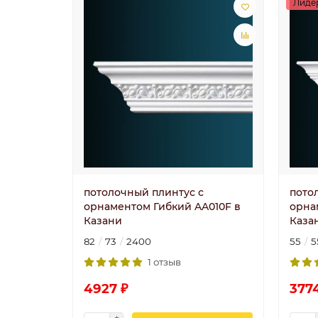
Лиде
потолочный плинтус с
пото
орнаментом Гибкий AA010F в
орна
Казани
Каза
82
73
2400
55
5
1 отзыв
4927 ₽
377