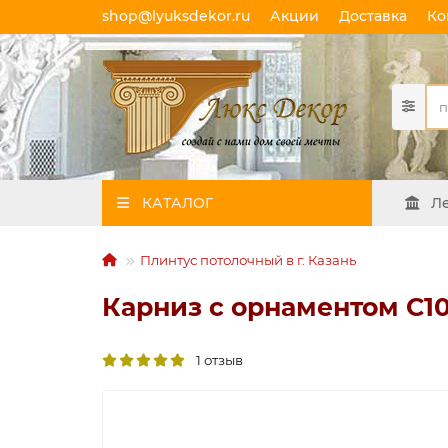
shop@lyuksdekor.ru
Акции
Доставка
Ко
КАТАЛОГ
Л
Плинтус потолочный в г. Казань
Карниз с орнаментом C103
1 отзыв