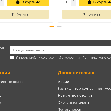
В корзину
В корзин
Купить
Купить
есь
Я прочитал(а) и согласен(на) с условиями
Политика конфид
ории
Дополнительно
тивные краски
Акции
Калькулятор кол-ва плинтус
а
Натяжные потолки
и
Скачать каталоги
Фотогалерея