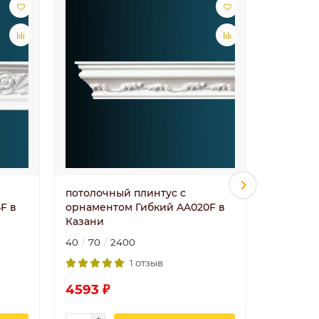
потолочный плинтус с
потолоч
F в
орнаментом Гибкий AA020F в
орнамен
Казани
Казани
40
70
2400
72
72
1 отзыв
4593 ₽
5185 ₽