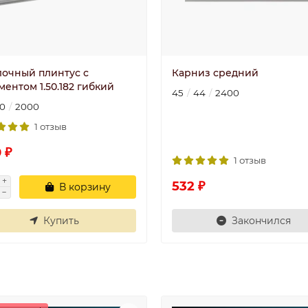
лочный плинтус с
Карниз средний
ентом 1.50.182 гибкий
45
44
2400
0
2000
1 отзыв
 ₽
1 отзыв
532 ₽
В корзину
Купить
Закончился