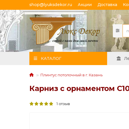
shop@lyuksdekor.ru
Акции
Доставка
Ко
КАТАЛОГ
Л
Плинтус потолочный в г. Казань
Карниз с орнаментом C107
1 отзыв