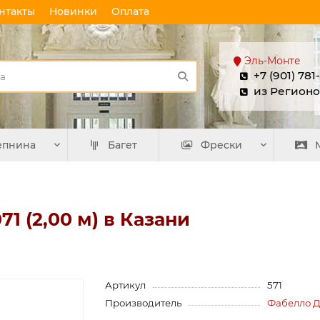
нтакты
Новинки
Оплата
Эль-Монте
+7 (901) 781
из Регионо
епнина
Багет
Фрески
1 (2,00 м) в Казани
Артикул
571
Производитель
Фабелло 