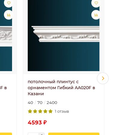
потолочный плинтус с
потолоч
F в
орнаментом Гибкий AA020F в
орнамен
Казани
Казани
40
70
2400
72
72
1 отзыв
4593 ₽
5185 ₽