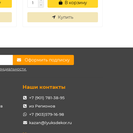
у
В корзину
Купить
Оформить подписку
енциальности.
Наши контакты
+7 (901) 781-38-95
ов
из Регионов
+7 (903)579-16-98
kazan@lyuksdekor.ru