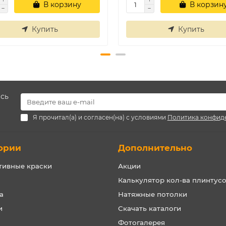
В корзину
В корзин
Купить
Купить
есь
Я прочитал(а) и согласен(на) с условиями
Политика конфид
ории
Дополнительно
тивные краски
Акции
Калькулятор кол-ва плинтус
а
Натяжные потолки
и
Скачать каталоги
Фотогалерея