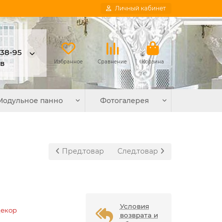
Личный кабинет
-38-95
в
Избранное
Сравнение
Корзина
Модульное панно
Фотогалерея
Пред.товар
След.товар
Условия
Декор
возврата и