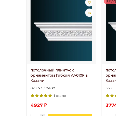
Лиде
потолочный плинтус с
пото
орнаментом Гибкий AA010F в
орна
Казани
Каза
82
73
2400
55
5
1 отзыв
4927 ₽
377