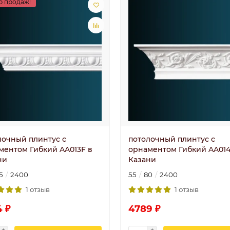
р продаж!
лочный плинтус с
потолочный плинтус с
ментом Гибкий AA013F в
орнаментом Гибкий AA014
ни
Казани
5
2400
55
80
2400
1 отзыв
1 отзыв
4 ₽
4789 ₽