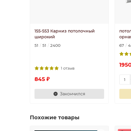
155-553 Карниз потолочный
пото
широкий
орнам
51
51
2400
67
4
1950
1 отзыв
845 ₽
Закончился
Похожие товары