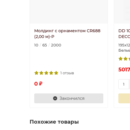
Молдинг с орнаментом CR688
DD 10
(2,00 м)-P
DECO
10
65
2000
195х1
Белы
5017
1 отзыв
0 ₽
Закончился
Похожие товары