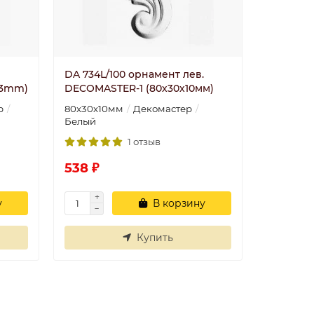
DA 734L/100 орнамент лев.
23mm)
DECOMASTER-1 (80х30х10мм)
р
80х30х10мм
Декомастер
Белый
1 отзыв
538 ₽
у
В корзину
Купить