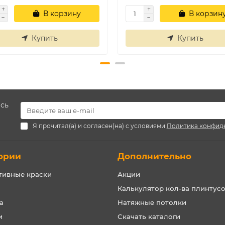
В корзину
В корзин
Купить
Купить
есь
Я прочитал(а) и согласен(на) с условиями
Политика конфид
ории
Дополнительно
тивные краски
Акции
Калькулятор кол-ва плинтус
а
Натяжные потолки
и
Скачать каталоги