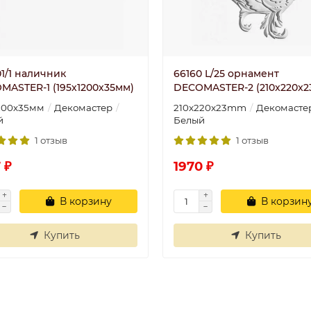
1/1 наличник
66160 L/25 орнамент
MASTER-1 (195х1200х35мм)
DECOMASTER-2 (210x220x
200х35мм
Декомастер
210x220x23mm
Декомасте
й
Белый
1 отзыв
1 отзыв
 ₽
1970 ₽
В корзину
В корзин
Купить
Купить