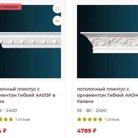
р продаж!
лочный плинтус с
потолочный плинтус с
ментом Гибкий AA013F в
орнаментом Гибкий AA014
ни
Казани
5
2400
55
80
2400
1 отзыв
1 отзыв
4 ₽
4789 ₽