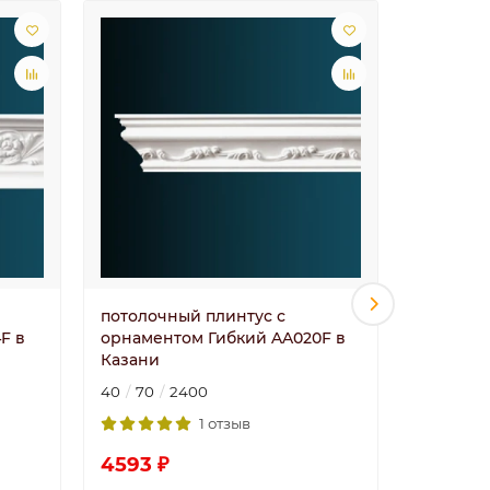
потолочный плинтус с
потолоч
F в
орнаментом Гибкий AA020F в
орнамен
Казани
Казани
40
70
2400
72
72
1 отзыв
4593 ₽
5185 ₽