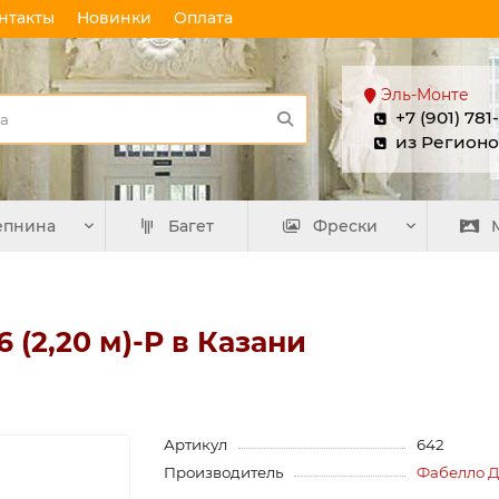
нтакты
Новинки
Оплата
Эль-Монте
+7 (901) 781
из Регионо
епнина
Багет
Фрески
 (2,20 м)-P в Казани
Артикул
642
Производитель
Фабелло 