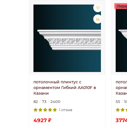
Лиде
потолочный плинтус с
пото
орнаментом Гибкий AA010F в
орна
Казани
Каза
82
73
2400
55
5
1 отзыв
4927 ₽
377