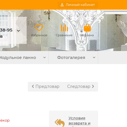
Личный кабинет
-38-95
в
Избранное
Сравнение
Корзина
Модульное панно
Фотогалерея
Пред.товар
След.товар
Условия
Декор
возврата и