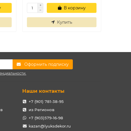
у
В корзину
Купить
Оформить подписку
енциальности.
Наши контакты
+7 (901) 781-38-95
ов
из Регионов
+7 (903)579-16-98
kazan@lyuksdekor.ru