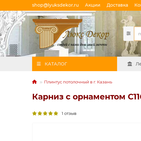
shop@lyuksdekor.ru
Акции
Доставка
Ко
КАТАЛОГ
Л
Плинтус потолочный в г. Казань
Карниз с орнаментом C116
1 отзыв