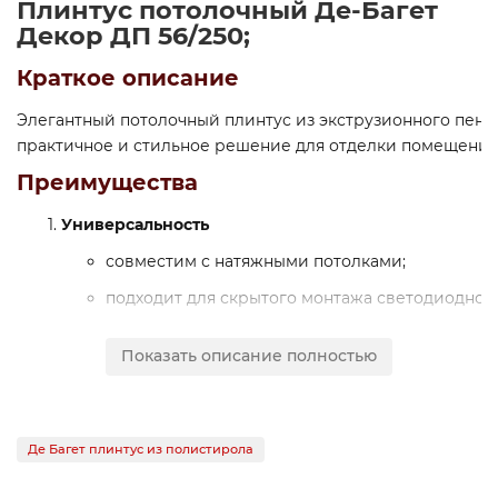
Плинтус потолочный Де-Багет
Декор ДП 56/250;
Краткое описание
Элегантный потолочный плинтус из экструзионного пен
практичное и стильное решение для отделки помещений.
Преимущества
Универсальность
совместим с натяжными потолками;
подходит для скрытого монтажа светодиодной 
идеален для больших и малых помещений.
Показать описание полностью
Практичность
не впитывает влагу —
можно использовать в ванных и кухнях;
Де Багет плинтус из полистирола
не выцветает под воздействием солнца;