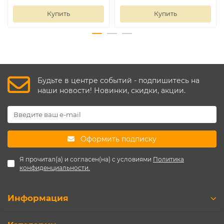
стилизация под классический или современный ин
Купить
Купить
Рекомендации по установке
Очистите поверхности от пыли и жира.
Нанесите акриловый клей на заднюю часть плинтуса
Прижмите к стене и потолку, удерживая 3–
Будьте в центре событий - подпишитесь на
5 секунд.
наши новости! Новинки, скидки, акции.
Для точности реза используйте стусло.
После высыхания (через 24 часа) можно окрашивать
Почему выбирают «Де‑Багет»?
Оформить подписку
оптимальное соотношение цены и качества;
Я прочитал(а) и согласен(на) с условиями
Политика
долговечность и устойчивость к деформациям;
конфиденциальности.
эстетичный внешний вид без швов и зазоров;
Информация
возможность индивидуальной отделки (покраска в 
Итог
:Плинтус потолочный Де-Багет Декор ДП 56/250;