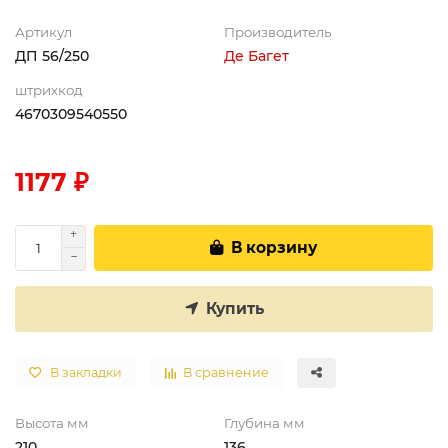
Артикул
Производитель
ДП 56/250
Де Багет
штрихкод
4670309540550
1177 ₽
В корзину
Купить
В закладки
В сравнение
Высота мм
Глубина мм
210
136