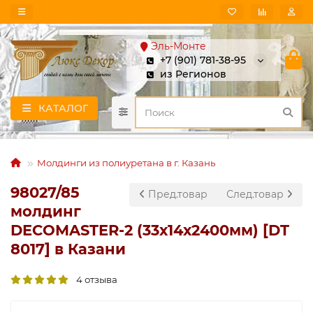
Эль-Монте
+7 (901) 781-38-95
из Регионов
КАТАЛОГ
Молдинги из полиуретана в г. Казань
98027/85
Пред.товар
След.товар
молдинг
DECOMASTER-2 (33х14х2400мм) [DT
8017] в Казани
4 отзыва