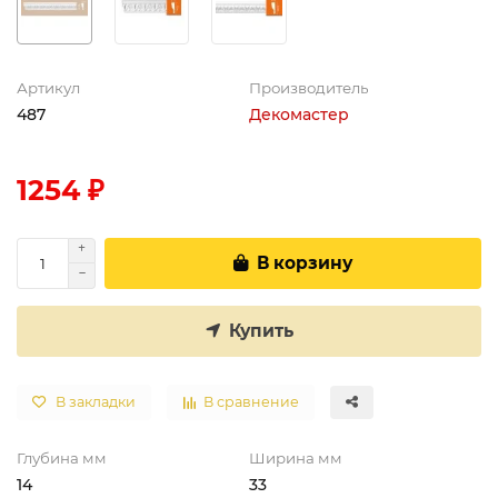
Артикул
Производитель
487
Декомастер
1254 ₽
В корзину
Купить
В закладки
В сравнение
Глубина мм
Ширина мм
14
33