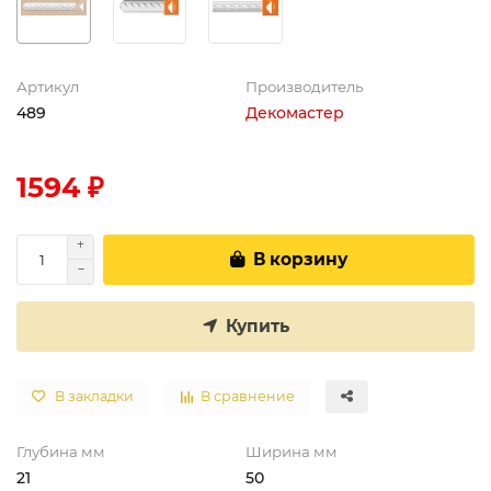
Артикул
Производитель
489
Декомастер
1594 ₽
В корзину
Купить
В закладки
В сравнение
Глубина мм
Ширина мм
21
50