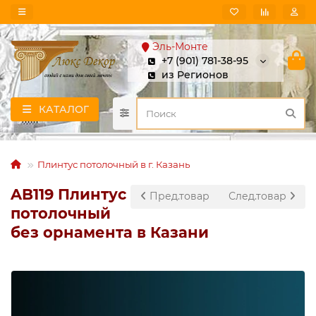
Эль-Монте
+7 (901) 781-38-95
из Регионов
КАТАЛОГ
Плинтус потолочный в г. Казань
AB119 Плинтус
Пред.товар
След.товар
потолочный
без орнамента в Казани