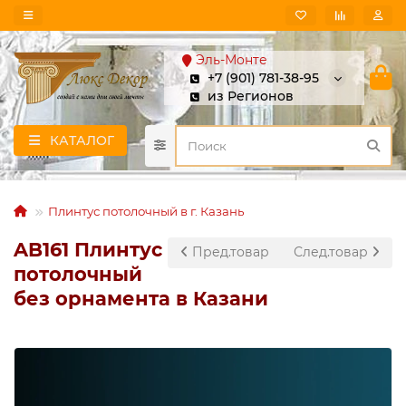
Эль-Монте
+7 (901) 781-38-95
из Регионов
КАТАЛОГ
Плинтус потолочный в г. Казань
AB161 Плинтус
Пред.товар
След.товар
потолочный
без орнамента в Казани