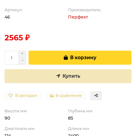
Артикул
Производитель
46
Перфект
2565 ₽
В корзину
Купить
В закладки
В сравнение
Высота мм
Глубина мм
90
85
Диагональ мм
Длина мм
124
2400