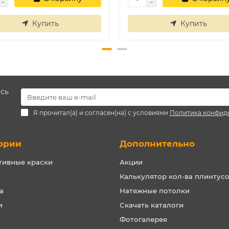
Купить
Купить
есь
Я прочитал(а) и согласен(на) с условиями
Политика конфид
ории
Дополнительно
тивные краски
Акции
Калькулятор кол-ва плинтус
а
Натяжные потолки
и
Скачать каталоги
Фотогалерея