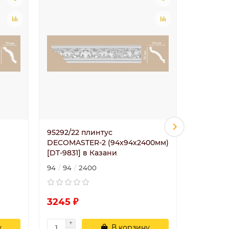
95292/22 плинтус
95342/32
DECOMASTER-2 (94х94х2400мм)
DECOMAS
[DT-9831] в Казани
в Казан
94
94
2400
73
73
3245 ₽
3089 ₽
у
В корзину