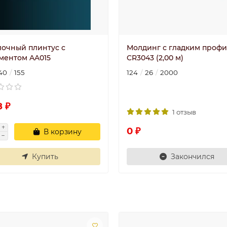
лочный плинтус с
Молдинг с гладким проф
ментом AA015
CR3043 (2,00 м)
40
155
124
26
2000
8 ₽
1 отзыв
0 ₽
В корзину
Купить
Закончился