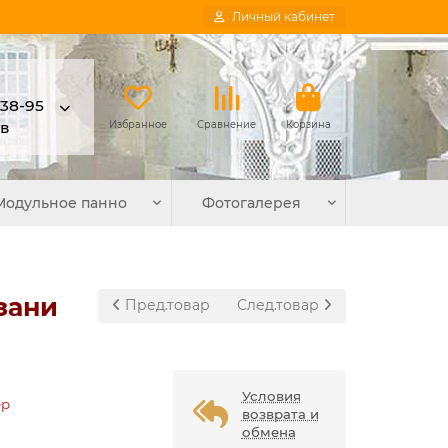
Личный кабинет
-38-95
в
Избранное
Сравнение
Корзина
Модульное панно
Фотогалерея
зани
Пред.товар
След.товар
Условия
ер
возврата и
обмена