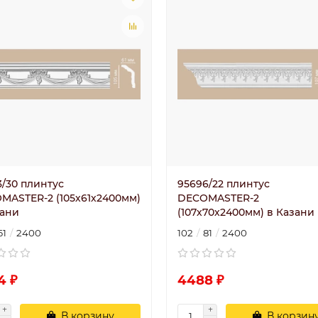
3/30 плинтус
95696/22 плинтус
MASTER-2 (105х61х2400мм)
DECOMASTER-2
зани
(107х70х2400мм) в Казани
61
2400
102
81
2400
4 ₽
4488 ₽
В корзину
В корзин