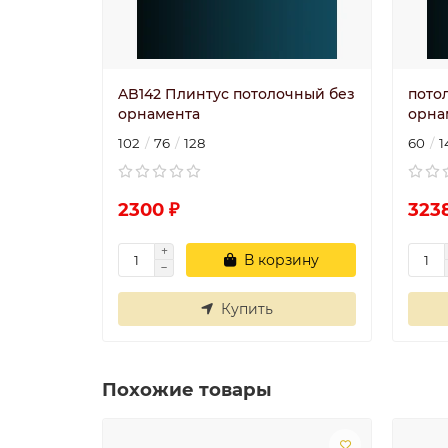
AB142 Плинтус потолочный без
пото
орнамента
орна
102
76
128
60
1
2300 ₽
323
В корзину
Купить
Похожие товары