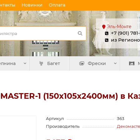
нтакты
Новинки
Оплата
Эль-Монте
+7 (901) 781
из Регионо
епнина
Багет
Фрески
MASTER-1 (150х105х2400мм) в Ка
Артикул
363
Производитель
Декомаст