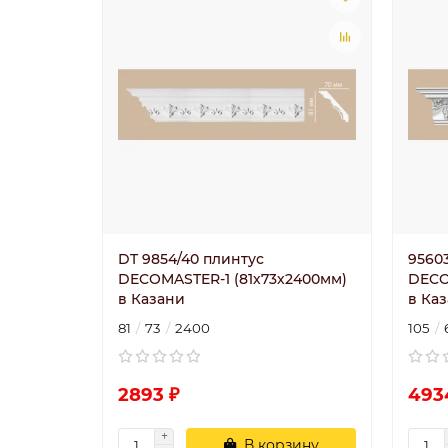
DT 9854/40 плинтус
9560
DECOMASTER-1 (81х73х2400мм)
DECO
в Казани
в Ка
81
73
2400
105
2893 ₽
493
В корзину