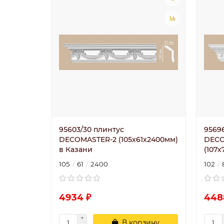
95603/30 плинтус
9569
DECOMASTER-2 (105х61х2400мм)
DECO
в Казани
(107
105
61
2400
102
4934 ₽
448
В корзину