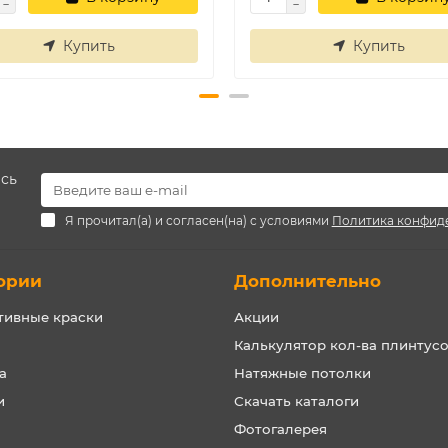
Купить
Купить
есь
Я прочитал(а) и согласен(на) с условиями
Политика конфид
ории
Дополнительно
тивные краски
Акции
Калькулятор кол-ва плинтус
а
Натяжные потолки
и
Скачать каталоги
Фотогалерея