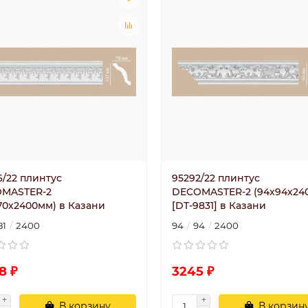
6/22 плинтус
95292/22 плинтус
MASTER-2
DECOMASTER-2 (94х94х24
х70х2400мм) в Казани
[DT-9831] в Казани
81
2400
94
94
2400
8 ₽
3245 ₽
В корзину
В корзин