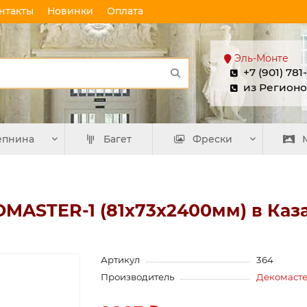
нтакты
Новинки
Оплата
Эль-Монте
+7 (901) 781
из Регионо
епнина
Багет
Фрески
OMASTER-1 (81х73х2400мм) в Каз
Артикул
364
Производитель
Декомаст