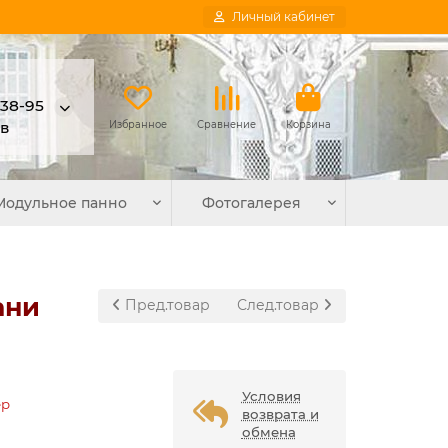
Личный кабинет
-38-95
в
Избранное
Сравнение
Корзина
Модульное панно
Фотогалерея
ани
Пред.товар
След.товар
Условия
ер
возврата и
обмена