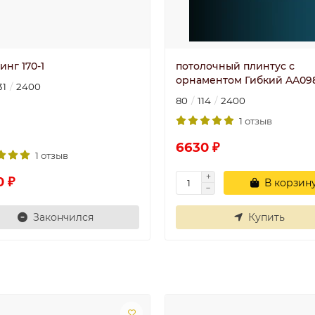
нг 170-1
потолочный плинтус с
орнаментом Гибкий AA09
31
2400
80
114
2400
1 отзыв
6630 ₽
1 отзыв
0 ₽
В корзин
Закончился
Купить