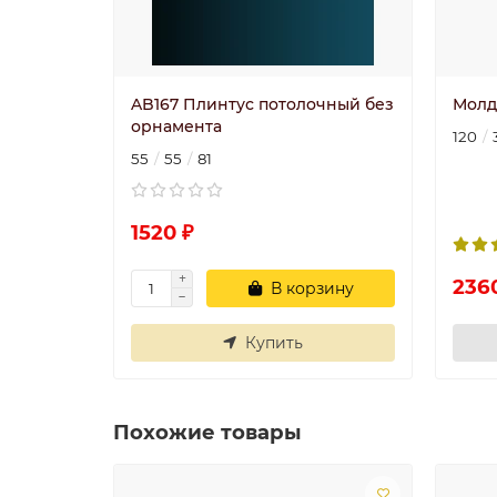
AB167 Плинтус потолочный без
Молди
орнамента
120
55
55
81
1520 ₽
236
В корзину
Купить
Похожие товары