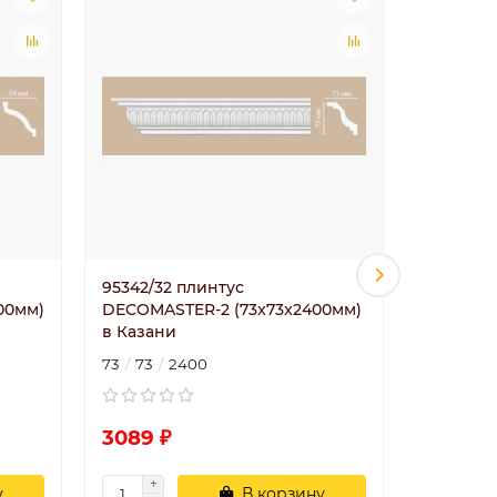
95342/32 плинтус
95343/30
00мм)
DECOMASTER-2 (73х73х2400мм)
DECOMAS
в Казани
в Казан
73
73
2400
57
117
3089 ₽
3660 ₽
у
В корзину