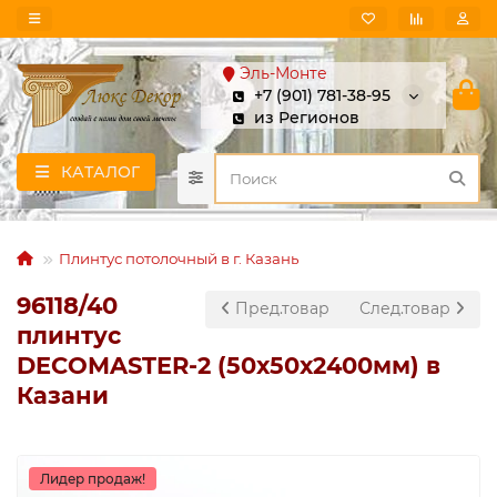
Эль-Монте
+7 (901) 781-38-95
из Регионов
КАТАЛОГ
Плинтус потолочный в г. Казань
96118/40
Пред.товар
След.товар
плинтус
DECOMASTER-2 (50х50х2400мм) в
Казани
Лидер продаж!