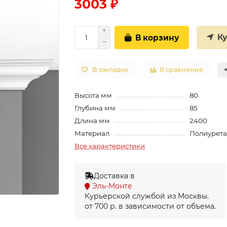
3003 ₽
К
В корзину
В закладки
В сравнение
Высота мм
80
Глубина мм
85
Длина мм
2400
Материал
Полиурет
Все характеристики
Доставка в
Эль-Монте
Курьерской службой из Москвы.
от 700 р. в зависимости от объема.