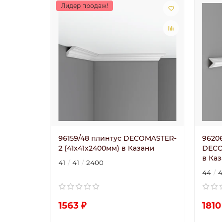
Лидер продаж!
96159/48 плинтус DECOMASTER-
9620
2 (41х41х2400мм) в Казани
DECO
в Ка
41
41
2400
44
1563 ₽
1810