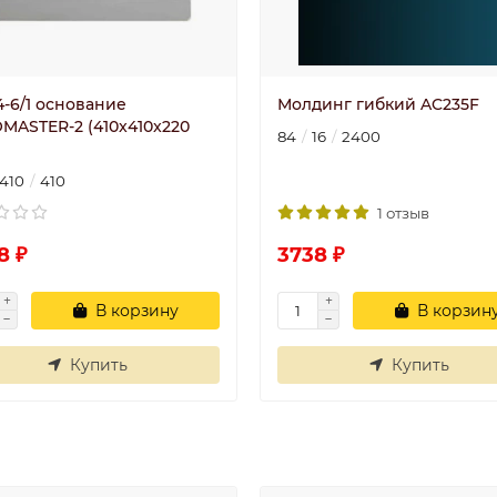
4-6/1 основание
Молдинг гибкий AC235F
MASTER-2 (410x410x220
84
16
2400
410
410
1 отзыв
8 ₽
3738 ₽
В корзину
В корзин
Купить
Купить