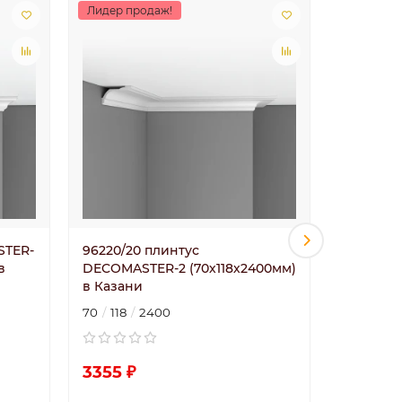
Лидер продаж!
Лидер пр
STER-
96220/20 плинтус
96230/70
в
DECOMASTER-2 (70х118х2400мм)
DECOMAS
в Казани
в Казан
70
118
2400
35
35
3355 ₽
1396 ₽