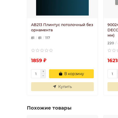
AB213 Плинтус потолочный без
9002
орнамента
DECO
мм)
81
81
117
220
1859 ₽
1621
В корзину
Купить
Похожие товары