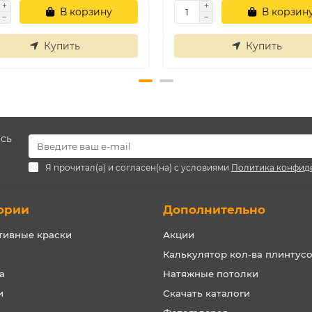
В корзину
В корзин
Купить
Купить
есь
Я прочитал(а) и согласен(на) с условиями
Политика конфид
ории
Дополнительно
тивные краски
Акции
Калькулятор кол-ва плинтус
а
Натяжные потолки
и
Скачать каталоги