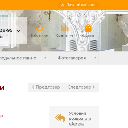
Личный кабинет
-38-95
в
Избранное
Сравнение
Корзина
Модульное панно
Фотогалерея
ни
Пред.товар
След.товар
Условия
ер
возврата и
обмена