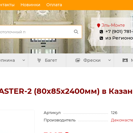
нтакты
Новинки
Оплата
Эль-Монте
+7 (901) 781
из Регионо
епнина
Багет
Фрески
ASTER-2 (80х85х2400мм) в Каза
Артикул
126
Производитель
Декомаст