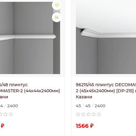
6/48 плинтус
96215/45 плинтус DECOMA
MASTER-2 (44х44х2400мм)
2 (45х45х2400мм) [DP-215] 
зани
Казани
44
2400
45
45
2400
 ₽
1566 ₽