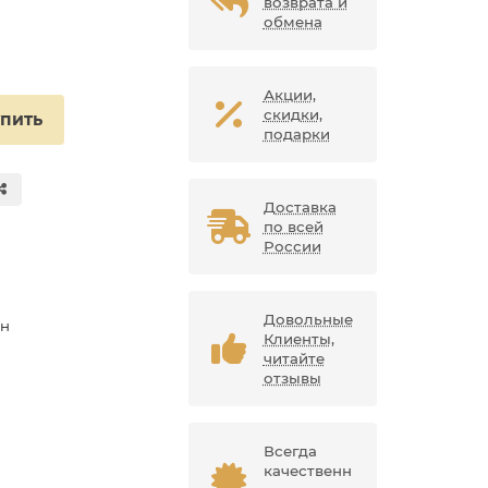
возврата и
обмена
Акции,
скидки,
упить
подарки
Доставка
по всей
России
Довольные
ан
Клиенты,
читайте
отзывы
Всегда
качественн