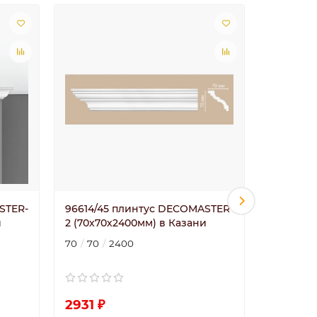
STER-
96614/45 плинтус DECOMASTER-
96620/32
и
2 (70х70х2400мм) в Казани
DECOMAS
в Казан
70
70
2400
80
84
2931 ₽
3246 ₽