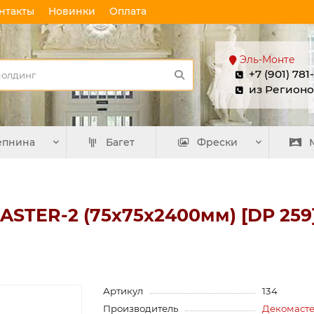
нтакты
Новинки
Оплата
Эль-Монте
+7 (901) 781
из Регионо
епнина
Багет
Фрески
STER-2 (75х75х2400мм) [DP 259]
Артикул
134
Производитель
Декомаст