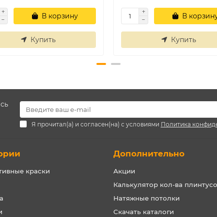
В корзину
В корзин
Купить
Купить
есь
Я прочитал(а) и согласен(на) с условиями
Политика конфид
ории
Дополнительно
тивные краски
Акции
Калькулятор кол-ва плинтус
а
Натяжные потолки
и
Скачать каталоги