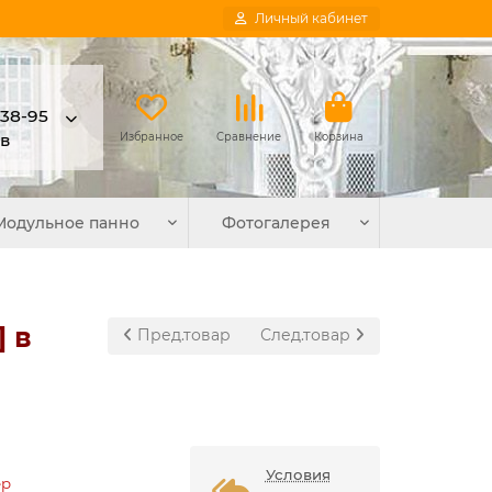
Личный кабинет
-38-95
в
Избранное
Сравнение
Корзина
Модульное панно
Фотогалерея
 в
Пред.товар
След.товар
Условия
ер