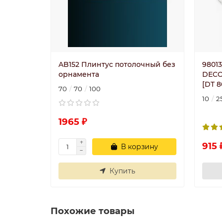
AB152 Плинтус потолочный без
98013
орнамента
DECO
[DT 8
70
70
100
10
2
1965 ₽
915 
В корзину
Купить
Похожие товары