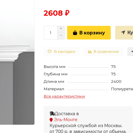
2608 ₽
К
В корзину
В закладки
В сравнение
Высота мм
75
Глубина мм
75
Длина мм
2400
Материал
Полиурет
Все характеристики
Доставка в
Эль-Монте
Курьерской службой из Москвы.
от 700 р. в зависимости от объема.