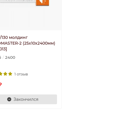
/130 молдинг
MASTER-2 (25х10х2400мм)
013]
5
2400
1 отзыв
₽
Закончился