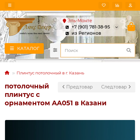
Эль-Монте
+7 (901) 781-38-95
из Регионов
КАТАЛОГ
Плинтус потолочный в г. Казань
потолочный
Пред.товар
След.товар
плинтус с
орнаментом AA051 в Казани