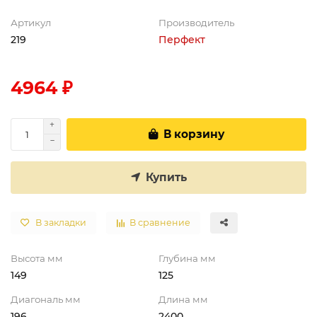
Артикул
Производитель
219
Перфект
4964 ₽
В корзину
Купить
В закладки
В сравнение
Высота мм
Глубина мм
149
125
Диагональ мм
Длина мм
196
2400