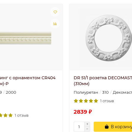
инг с орнаментом CR404
DR 51/1 розетка DECOMAST
 м)-P
(310мм)
9
2000
Полиуретан
310
Декомас
1 отзыв
2839 ₽
1 отзыв
В корзин