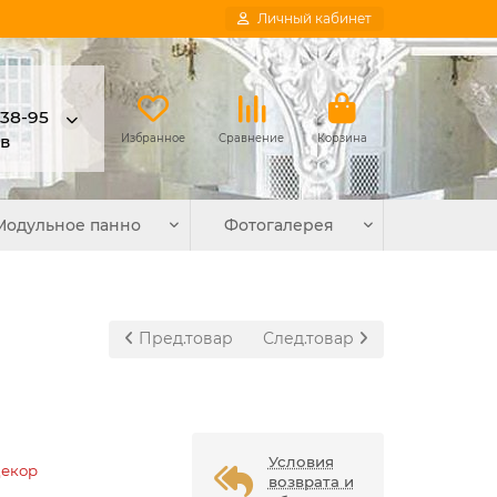
Личный кабинет
-38-95
в
Избранное
Сравнение
Корзина
Модульное панно
Фотогалерея
Пред.товар
След.товар
Условия
Декор
возврата и