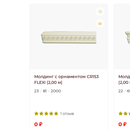
Молдинг с орнаментом CR153
Молд
FLEXI (2,00 м)
(2,00
23
81
2000
22
6
1 отзыв
0 ₽
0 ₽