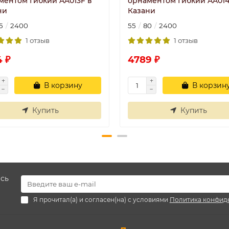
ментом Гибкий AA013F в
орнаментом Гибкий AA014
ни
Казани
5
2400
55
80
2400
1 отзыв
1 отзыв
4 ₽
4789 ₽
В корзину
В корзин
Купить
Купить
есь
Я прочитал(а) и согласен(на) с условиями
Политика конфид