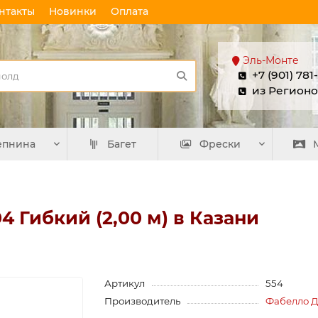
нтакты
Новинки
Оплата
Эль-Монте
+7 (901) 781
из Регионо
епнина
Багет
Фрески
4 Гибкий (2,00 м) в Казани
Артикул
554
Производитель
Фабелло 