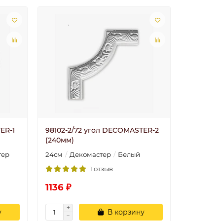
ER-1
98102-2/72 угол DECOMASTER-2
(240мм)
тер
24cм
Декомастер
Белый
1 отзыв
1136 ₽
у
В корзину