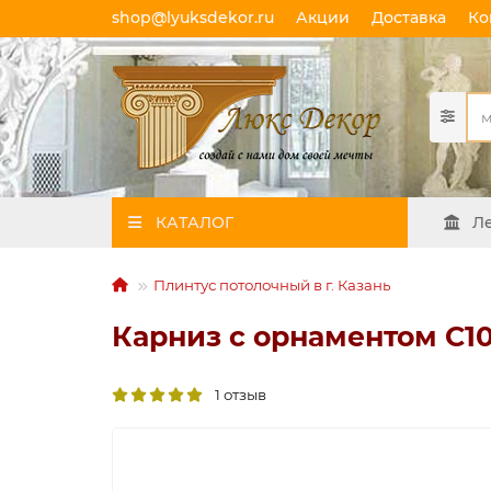
shop@lyuksdekor.ru
Акции
Доставка
Ко
КАТАЛОГ
Л
Плинтус потолочный в г. Казань
Карниз с орнаментом C10
1 отзыв