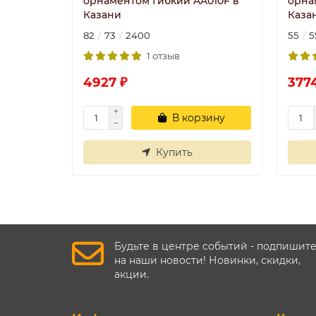
орнаментом Гибкий AA010F в
орна
Казани
Каза
82
73
2400
55
5
1 отзыв
4927 ₽
377
В корзину
Купить
Будьте в центре событий - подпишит
на наши новости! Новинки, скидки,
акции.