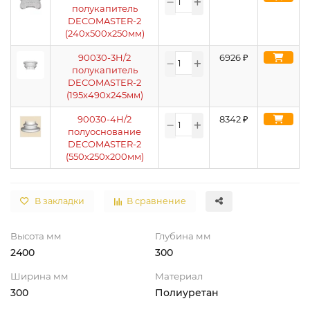
полукапитель
DECOMASTER-2
(240х500x250мм)
90030-3H/2
6926
₽
полукапитель
DECOMASTER-2
(195х490x245мм)
90030-4H/2
8342
₽
полуоснование
DECOMASTER-2
(550х250х200мм)
В закладки
В сравнение
Высота мм
Глубина мм
2400
300
Ширина мм
Материал
300
Полиуретан